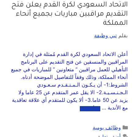
الاتحاد السعودي لكرة القدم يعلن فتح
التقديم مراقبين مباريات بجميع أنحاء
المملكة
بقلم
تبي وظيفة
أعلن الاتحاد السعودي لكرة القدم مُمثلة في إدارة
المراقبين والمنسقين عن فتح التقديم على البرنامج
التأهيلي للعمل مراقبين ” متعاونين ” للمباريات في جميع
أنحاء المملكة، وذلك وفقاً للتفاصيل الموضحة أدناه.
الشروط:1- أن يـكـون الـمـتـقـدم سـعـودي
الـجـنـسـيـة.2- الا يقل عمر المتقدم عن 25 عاما ولا
يزيد عن 50 عاما.3- ألا يكون للمتقدم أي علاقة تعاقدية
مع الأندية …
اقرأ المزيد
وظائف يومية
أضف تعليق