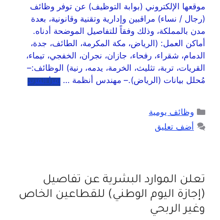
موقعها الإلكتروني (بوابة التوظيف) عن توفر وظائف
(رجال / نساء) مراقبين وإدارية وتقنية وقانونية، بعدة
مدن بالمملكة، وذلك وفقاً للتفاصيل الموضحة أدناه.
أماكن العمل: (الرياض، مكة المكرمة، الطائف، جدة،
الدمام، شقراء، رفحاء، جازان، نجران، الخفجي، تيماء،
القريات، تربة، تثليث، الخرمة، يدمه، رنية) الوظائف:–
مُحلل بيانات (الرياض).– مهندس أنظمة …
اقرأ المزيد
وظائف يومية
أضف تعليق
تعلن الموارد البشرية عن تفاصيل
(إجازة اليوم الوطني) للقطاعين الخاص
وغير الربحي