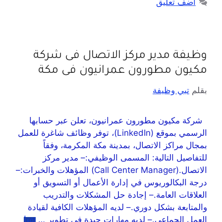
أضف تعليق
وظيفة مدير مركز الاتصال فى شركة
مكيون مطورون عمرانيون فى مكة
بقلم
تبي وظيفة
شركة مكيون مطورون عمرانيون، تعلن عبر حسابها
الرسمي بموقع (LinkedIn)، توفر وظائف شاغرة للعمل
بمجال مراكز الاتصال، بمدينة مكة المكرمة، وفقاً
للتفاصيل التالية: المسمى الوظيفي:– مدير مركز
الاتصال.(Call Center Manager) المؤهلات والخبرات:–
درجة البكالوريوس في إدارة الأعمال أو التسويق أو
العلاقات العامة.– إجادة حل المشكلات والتدريب
والمتابعة بشكل دوري.– لديه المؤهلات الكافية لقيادة
العمل الجماعي.– لديه مهارات جيدة في تطوير …
اقرأ