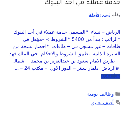
خدمة عملاء في احد البنوك
بقلم
تبي وظيفة
الرياض – نساء *المسمى خدمة عملاء في أحد البنوك
*الراتب : يبدأ من 5400 *الشروط :- -مؤهل في
طاقات – غير مسجل في – طاقات *احضار نسخة من
السيرة الذاتية تطبيق الشروط والاحكام حي الملك فهد
– طريق الامام سعود بن عبدالعزيز بن محمد – شمال
#الرياض دلمار سنتر – الدور الاول – مكتب 24 – …
اقرأ المزيد
وظائف يومية
أضف تعليق