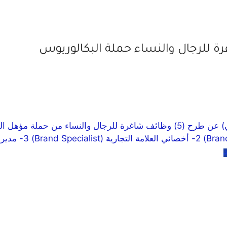
تعلن شركة إمكان (إحدى الشركات التابعة لمصرف الراجحي) عن طرح (5) وظائف شاغرة لل
د