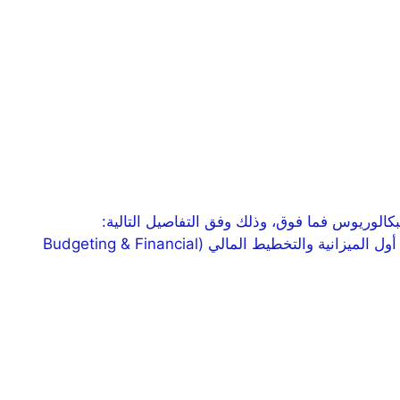
رجال والنساء من حملة مؤهل البكالوريوس فما فوق، وذلك وفق التفاصيل التالية:
المسميات الوظيفي : 1- مدير العلامة التجارية (Brand Manager) 2- أخصائي العلامة التجارية (Brand Specialist) 3- مدير أول الميزانية والتخطيط المالي (Budgeting & Financial