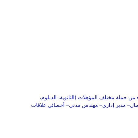
اض، للرجال والنساء من حملة مختلف المؤهلات (الثانوية، الدبلوم،
تصال– مدير إداري– مهندس مدني– أخصائي علاقات