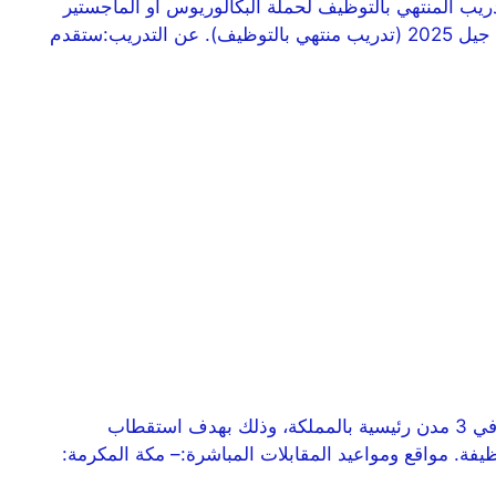
لتقنية (شركة حكومية مملوكة لصندوق الاستثمارات العامة) عن بدء التقديم في برنامج (جيل 2025م) للتدريب المنتهي بالتوظيف لحملة البكالوريوس أو الماجستير
(للرجال والنساء) في عدة مجالات، مع مكافأة شهرية ومزايا تنافسية متعددة – وفقا للتفاصيل التالية: مسمى البرنامج:– برنامج جيل 2025 (تدريب منتهي بالتوظيف). عن التدريب:ستقدم
تعلن ماكدونالدز عن توفر أكثر من 500 وظيفة شاغرة، وتدعو الراغبين والراغبات إلى حضور المقابلات المباشرة التي ستقام في 3 مدن رئيسية بالمملكة، وذلك بهدف استقطاب
ت الوطنية للانضمام إلى فريق عملها المتنامي، وذلك وفقاً للتفاصيل الموضحة أدناه. العدد المطلوب:– أكثر من 500 وظيفة. مواقع ومواعيد المقابلات المباشرة:– مكة المكرمة: