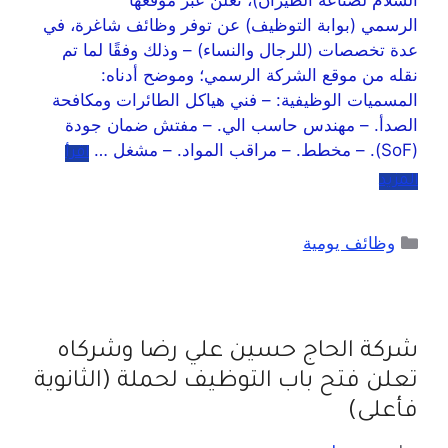
السلام لصناعة الطيران)، تُعلن عبر موقعها
الرسمي (بوابة التوظيف) عن توفر وظائف شاغرة، في
عدة تخصصات (للرجال والنساء) – وذلك وفقًا لما تم
نقله من موقع الشركة الرسمي؛ وموضح أدناه:
المسميات الوظيفية: – فني هياكل الطائرات ومكافحة
الصدأ. – مهندس حاسب الي. – مفتش ضمان جودة
(SoF). – مخطط. – مراقب المواد. – مشغل …
اقرأ
المزيد
وظائف يومية
شركة الحاج حسين علي رضا وشركاه
تعلن فتح باب التوظيف لحملة (الثانوية
فأعلى)