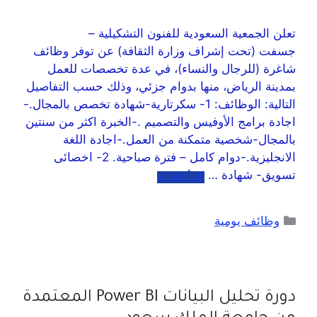
تعلن الجمعية السعودية للفنون التشكيلية –
جسفت (تحت إشراف وزارة الثقافة) عن توفر وظائف
شاغرة (للرجال والنساء)، في عدة تخصصات للعمل
بمدينة الرياض‬⁩، منها بدوام جزئي، وذلك حسب التفاصيل
التالية: الوظائف: 1- سكرتارية-شهادة تخصص بالمجال.-
اجادة برامج الأوفيس والتصميم .-الخبرة اكثر من سنتين
بالمجال-شخصية متمكنة من العمل.-اجادة اللغة
الانجليزية.-دوام کامل – فترة صباحية. ‎2- اخصائی
تسویق‎- شهادة …
اقرأ المزيد
وظائف يومية
دورة تحليل البيانات Power BI المعتمدة