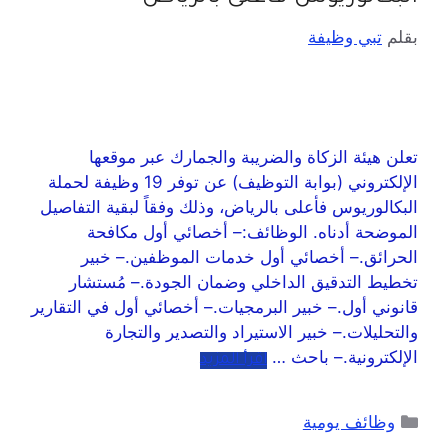
بقلم
تبي وظيفة
تعلن هيئة الزكاة والضريبة والجمارك عبر موقعها
الإلكتروني (بوابة التوظيف) عن توفر 19 وظيفة لحملة
البكالوريوس فأعلى بالرياض، وذلك وفقاً لبقية التفاصيل
الموضحة أدناه. الوظائف:– أخصائي أول مكافحة
الحرائق.– أخصائي أول خدمات الموظفين.– خبير
تخطيط التدقيق الداخلي وضمان الجودة.– مُستشار
قانوني أول.– خبير البرمجيات.– أخصائي أول في التقارير
والتحليلات.– خبير الاستيراد والتصدير والتجارة
الإلكترونية.– باحث …
اقرأ المزيد
وظائف يومية