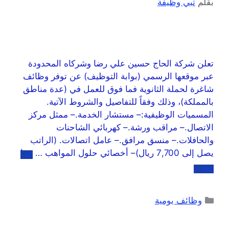
بقلم
تبي وظيفة
تعلن شركة الحاج حسين علي رضا وشركاه المحدودة
عبر موقعها الرسمي (بوابة التوظيف) عن توفر وظائف
شاغرة لحملة الثانوية فما فوق للعمل في (عدة مناطق
بالمملكة)، وذلك وفقاً للتفاصيل والشروط الآتية.
المسميات الوظيفية:– مستشار الخدمة.– ممثل مركز
الاتصال.– مراقب ورشة.– كهربائي الشاحنات
والحافلات.– منسق مرافق.– عامل اتصالات. (الراتب
يصل إلى 7,700 ريال)– أخصائي حلول المواهب …
اقرأ
المزيد
وظائف يومية