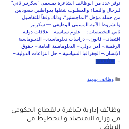
توفر عدد من الوظائف الشاغرة بمسمى “سكرتير ثاني”
للرجال والنساء والمطلوب شغلها بمواطنين سعوديين
من حملة مؤهل “الماجستير“، وذلك وفقاً للتفاصيل
والشروط الآتية.المسمى الوظيفي:-– سكرتير
ثاني.التخصصات:-– علوم سياسية.– علاقات دولية.–
اقتصاد.– قانون.– دراسات دبلوماسية.– الدبلوماسية
الرقمية.– أمن دولي.– الدبلوماسية العامة.– حقوق
الإنسان.– الجغرافيا السياسية.– حل النزاعات الدولية.–
…
اقرأ المزيد
وظائف يومية
وظائف إدارية شاغرة بالقطاع الحكومي
فى وزارة الاقتصاد والتخطيط فى
الرياض