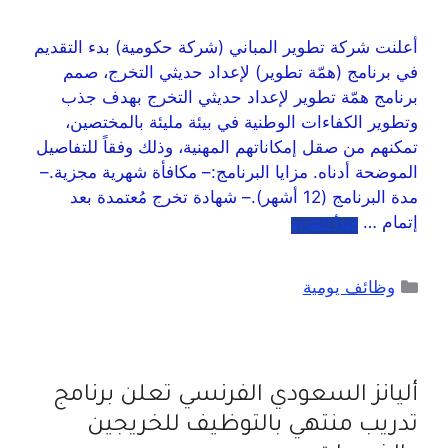
أعلنت شركة تطوير المباني (شركة حكومية) بدء التقديم
في برنامج (همّة تطوير) لإعداد حديثي التخرج، صمم
برنامج همّة تطوير لإعداد حديثي التخرج بهدف جذب
وتطوير الكفاءات الوطنية في بيئة مليئة بالمختصين،
تمكنهم من صقل إمكاناتهم المهنية، وذلك وفقاً للتفاصيل
الموضحة أدناه. مزايا البرنامج:– مكافأة شهرية مجزية.–
مدة البرنامج (12 أشهر).– شهادة تخرج مُعتمدة بعد
إتمام …
اقرأ المزيد
وظائف يومية
أليانز السعودي الفرنسي تعلن برنامج
تدريب منتهي بالتوظيف للخريجين