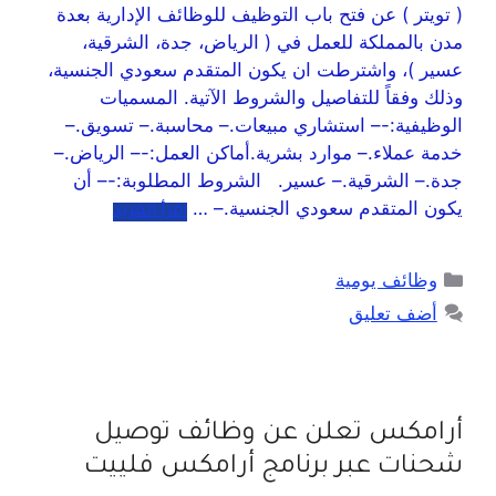
( تويتر ) عن فتح باب التوظيف للوظائف الإدارية بعدة
مدن بالمملكة للعمل في ( الرياض، جدة، الشرقية،
عسير )، واشترطت ان يكون المتقدم سعودي الجنسية،
وذلك وفقاً للتفاصيل والشروط الآتية. المسميات
الوظيفية:-– استشاري مبيعات.– محاسبة.– تسويق.–
خدمة عملاء.– موارد بشرية.أماكن العمل:-– الرياض.–
جدة.– الشرقية.– عسير. الشروط المطلوبة:-– أن
يكون المتقدم سعودي الجنسية.– …
اقرأ المزيد
وظائف يومية
أضف تعليق
أرامكس تعلن عن وظائف توصيل
شحنات عبر برنامج أرامكس فلييت