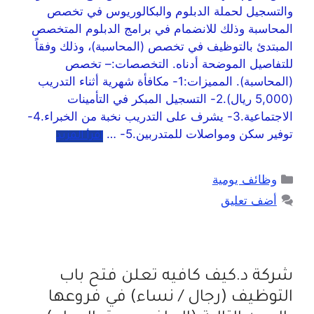
والتسجيل لحملة الدبلوم والبكالوريوس في تخصص
المحاسبة وذلك للانضمام في برامج الدبلوم المتخصص
المبتدئ بالتوظيف في تخصص (المحاسبة)، وذلك وفقاً
للتفاصيل الموضحة أدناه. التخصصات:– تخصص
(المحاسبة). المميزات:1- مكافأة شهرية أثناء التدريب
(5,000 ريال).2- التسجيل المبكر في التأمينات
الاجتماعية.3- يشرف على التدريب نخبة من الخبراء.4-
توفير سكن ومواصلات للمتدربين.5- …
اقرأ المزيد
وظائف يومية
أضف تعليق
شركة د.كيف كافيه تعلن فتح باب
التوظيف (رجال / نساء) في فروعها