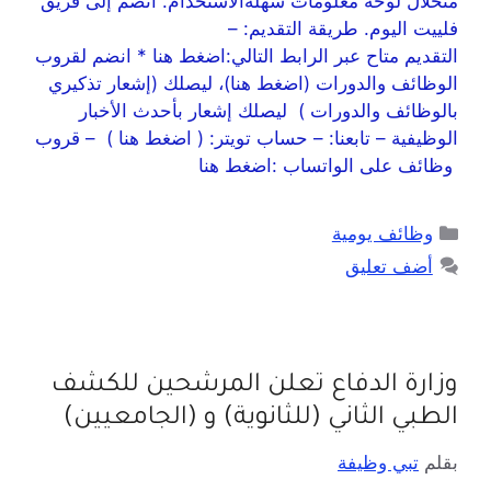
منخلال لوحة معلومات سهلةالاستخدام. انضم إلى فريق
فلييت اليوم. طريقة التقديم: –
التقديم متاح عبر الرابط التالي:اضغط هنا * انضم لقروب
الوظائف والدورات (اضغط هنا)، ليصلك (إشعار تذكيري
بالوظائف والدورات ) ليصلك إشعار بأحدث الأخبار
الوظيفية – تابعنا: – حساب تويتر: ( اضغط هنا ) – قروب
وظائف على الواتساب :اضغط هنا
وظائف يومية
أضف تعليق
وزارة الدفاع تعلن المرشحين للكشف
الطبي الثاني (للثانوية) و (الجامعيين)
بقلم
تبي وظيفة