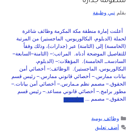
منظومة جدارة
بقلم
تبي وظيفة
أعلنت إمارة منطقة مكة المكرمة وظائف شاغرة
لحملة (الدبلوم، البكالوريوس، الماجستير) من المرتبة
(الخامسة) إلى (الثامنة) عبر (جدارات)، وذلك وفقاً
للتفاصيل الموضحة أدناه. المراتب:– (الثامنة–السابعة–
السادسةــ الخامسة). المؤهلات:– (الدبلوم،
البكالوريوس، الماجستير). الوظائف:– أخصائي أمن
بيانات ممارس.– أخصائي قانوني ممارس.– رئيس قسم
الحقوق.– مصمم نظم مـمارس.– أخصائي أمن بيانات.–
مطور برامج.– أخصائي قانوني مساعد.– رئيس قسم
الحقوق.– مصمم …
اقرأ المزيد
وظائف يومية
أضف تعليق