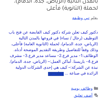
بالمدن التالية (الرياض، جدة، الدمام)،
لحملة (الثانوية) فأعلى
بقلم
تبي وظيفة
دكتور كيف تعلن شركة دكتور كيف القابضة عن فتح باب
التوظيف (رجال / نساء) في فروعها بالمدن التالية
(الرياض، جدة، الدمام)، لحملة (الثانوية العامة) فأعلى،
وذلك وفقاً للتفاصيل وطريقة التقديم الموضحة أدناه.
الوظائف:1- مدير فرع.2- مساعد مدير فرع.3- مشرف
فرع.4- باريستا. أماكن العمل:– (الرياض، جدة، الدمام).
نبذة عن الشركة:– كيف هي إحدى الشركات الدولية
الرائدة في صناعة …
اقرأ المزيد
وظائف يومية
أضف تعليق