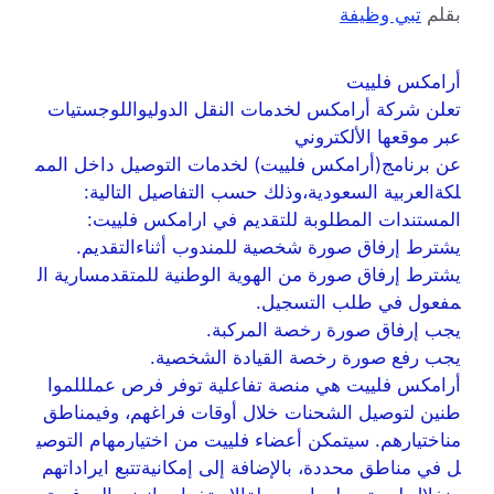
بقلم
تبي وظيفة
أرامكس فلييت
تعلن شركة أرامكس لخدمات النقل الدوليواللوجستيات
عبر موقعها الألكتروني
عن برنامج(أرامكس فلييت) لخدمات التوصيل داخل المم
لكةالعربية السعودية،وذلك حسب التفاصيل التالية:
المستندات المطلوبة للتقديم في ارامكس فلييت:
يشترط إرفاق صورة شخصية للمندوب أثناءالتقديم.
يشترط إرفاق صورة من الهوية الوطنية للمتقدمسارية ال
مفعول في طلب التسجيل.
يجب إرفاق صورة رخصة المركبة.
يجب رفع صورة رخصة القيادة الشخصية.
أرامكس فلييت هي منصة تفاعلية توفر فرص عملللموا
طنين لتوصيل الشحنات خلال أوقات فراغهم، وفيمناطق
مناختيارهم. سيتمكن أعضاء فلييت من اختيارمهام التوصي
ل في مناطق محددة، بالإضافة إلى إمكانيةتتبع ايراداتهم