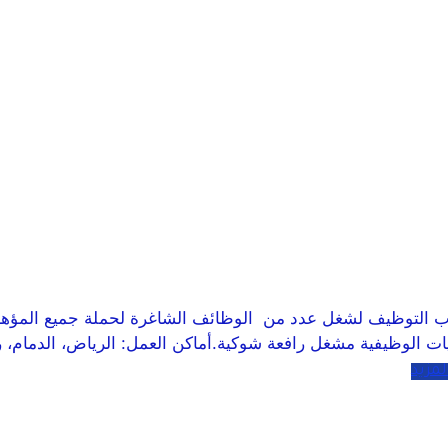
ل إكسبرس (NAQEL Express) عن فتح باب التوظيف لشغل عدد من الوظائف الشاغرة لحم
ت الوظيفية مشغل رافعة شوكية.أماكن العمل: الرياض، الدمام، ر
المزيد