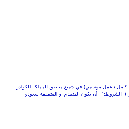
م كامل / عمل موسمي) في جميع مناطق المملكة للكوادر
الوطنية، برواتب ومزايا تنافسية، وذلك وفقاً للتفاصيل الموضحة أدناه. الوظائف:– مبيعات (دوام كامل).– مبيعات (عمل موسمي). الشروط:1- أن يكون المتقدم أو المتقدمة سعودي