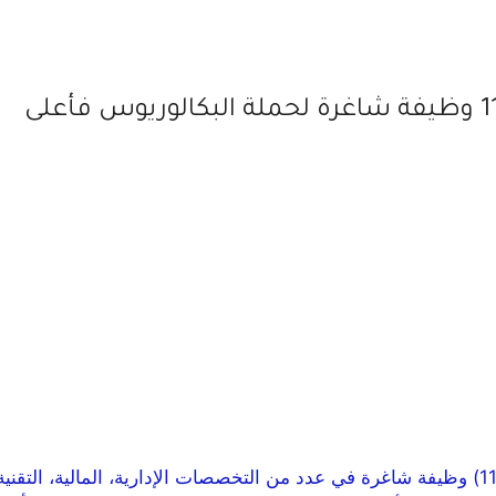
أعلنت هيئة الزكاة والضريبة والجمارك (ZATCA) عن توفر (11) وظيفة شاغرة في عدد من التخصصات ا