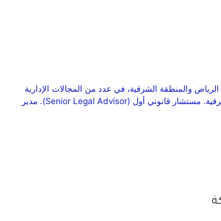
لرياض والمنطقة الشرقية، في عدد من المجالات الإدارية
والقانونية والمصرفية، وفقاً للتفاصيل التالية. الوظائف المتاحة برنامج تمهير – المنطقة الوسطى. برنامج تمهير – المنطقة الشرقية. مستشار قانوني أول (Senior Legal Advisor). مدير
ة