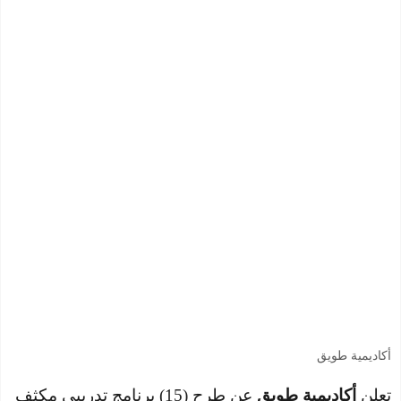
أكاديمية طويق
تعلن
أكاديمية طويق
عن طرح (15) برنامج تدريبي مكثف