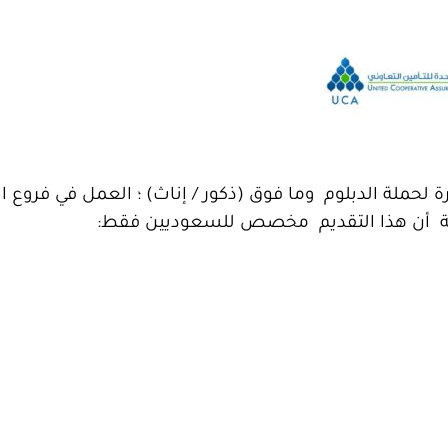
 لحملة الدبلوم وما فوق (ذكور / إناث) ؛ العمل في فروع 
لاحظة أن هذا التقديم مخصص للسعوديين فقط: