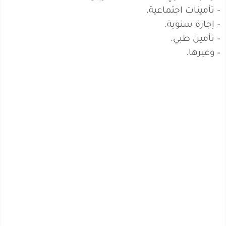
– تأمينات اجتماعية.
– إجازة سنوية.
– تأمين طبي.
– وغيرها.