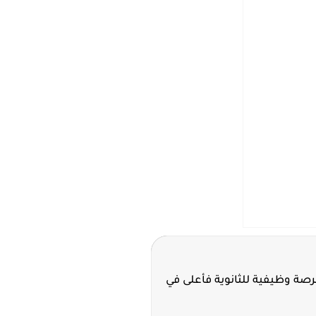
ة سدافكو تعلن 11 فرصة وظيفية للثانوية فأعلى في