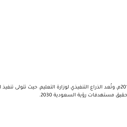
شركة تطوير التعليمية هي شركة حكومية تأسست عام 2012م، وتُعد الذراع التنفيذي لوزارة التعليم، حيث تتول
قيق مستهدفات رؤية السعودية 2030.