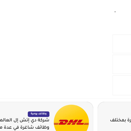
‏
-‏
وظائف يومية
3 وظيفة شاغرة بمختلف
شركة دي إتش إل العالم
وظائف شاغرة في عدة مد