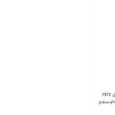
أنشئت دارة الملك عبد العزيز بموجب المرسوم الملكي ذي الرقم (م/45) في الخامس من شعبان عام 1392 هـ الموافق 1972،
الإسلام