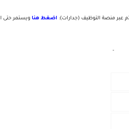
اضغط هنا
ويستمر حتى ال
‏
-‏