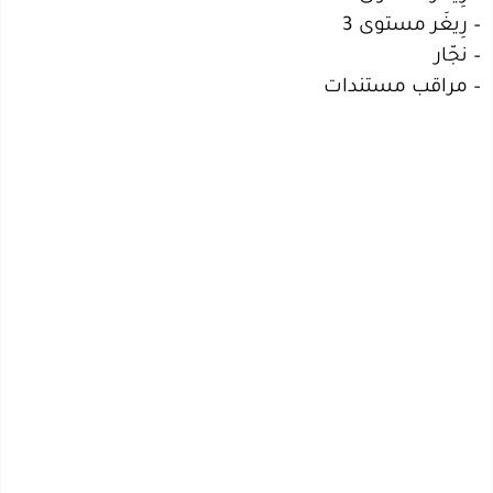
– رِيغَر مستوى 3
– نجّار
– مراقب مستندات