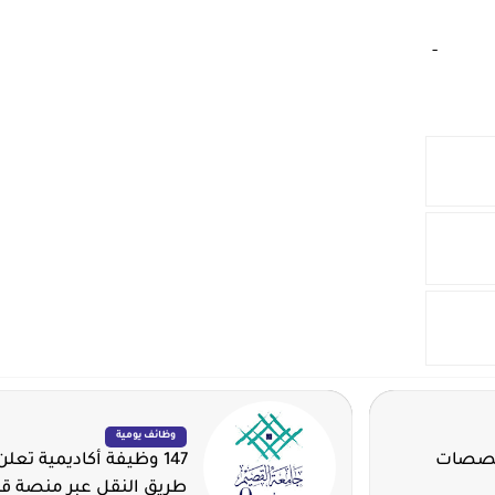
‏
-‏
وظائف يومية
تخصصات
147 وظيفة أكاديمية تع
طريق النقل عبر منصة ق