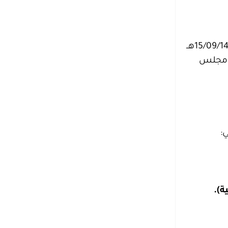
– مجمع الملك عبدالعزيز للمكتبات الوقفية جهة حكومية تم إنشاؤها بموجب قرار مجلس الوزراء رقم / 389 بتاريخ 15/09/1437هــ
س مجلس
: