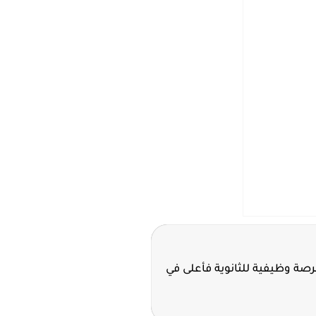
ة سدافكو تعلن 11 فرصة وظيفية للثانوية فأعلى في