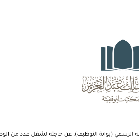
قعه الرسمي (بوابة التوظيف)، عن حاجته لشغل عدد من الو