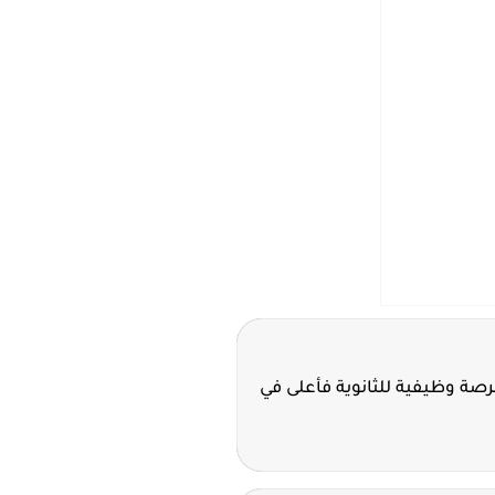
ة سدافكو تعلن 11 فرصة وظيفية للثانوية فأعلى في