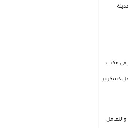
دينة
وات في العمل كسكرتير في مكتب
مل كسكرتير
 والتعامل