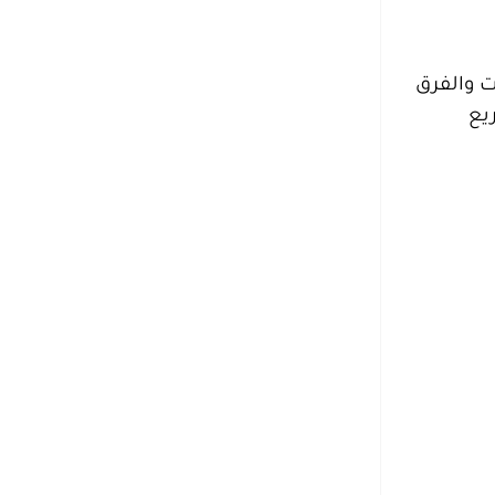
ت والفرق
يع