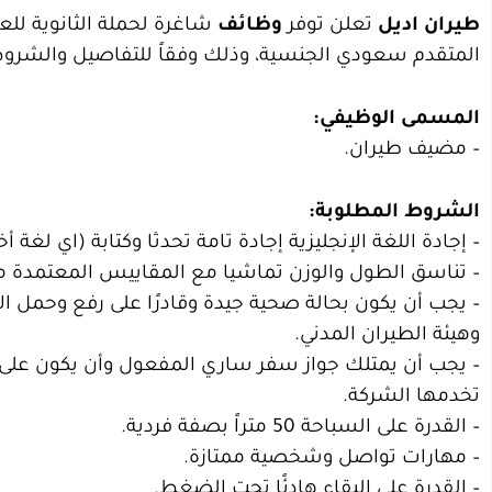
طيران اديل
تعلن توفر
وظائف
شاغرة لحملة الثانوية ل
المتقدم سعودي الجنسية، وذلك وفقاً للتفاصيل والشروط 
المسمى الوظيفي:
– مضيف طيران.
الشروط المطلوبة:
– إجادة اللغة الإنجليزية إجادة تامة تحدثا وكتابة (اي لغة أ
– تناسق الطول والوزن تماشيا مع المقاييس المعتمدة من قبل الش
– يجب أن يكون بحالة صحية جيدة وقادرًا على رفع وحمل ا
وهيئة الطيران المدني.
– يجب أن يمتلك جواز سفر ساري المفعول وأن يكون على 
تخدمها الشركة.
– القدرة على السباحة 50 متراً بصفة فردية.
– مهارات تواصل وشخصية ممتازة.
– القدرة على البقاء هادئًا تحت الضغط.