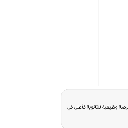
ة سدافكو تعلن 11 فرصة وظيفية للثانوية فأعلى في