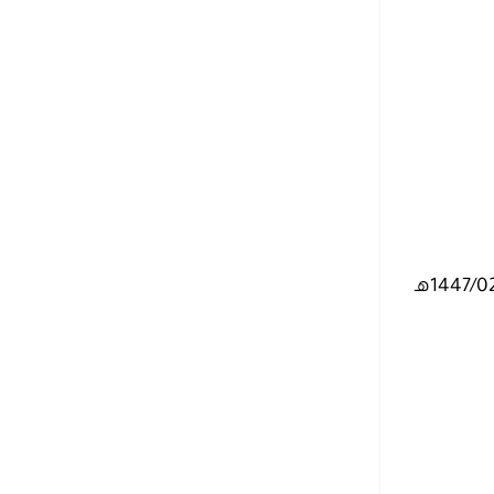
– التقديم متاح الآن بدأ اليوم الثلاثاء بتاريخ 1446/12/21هـ الموافق 2025/06/17م وينتهي التقديم يوم الثلاثاء بتاريخ 1447/02/04هـ