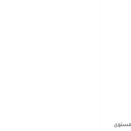
ن (5.0) في اختبار IELTS، أو (68) في اختبار STEP، أو (35) في اختبار TOEFL، أو مستوى