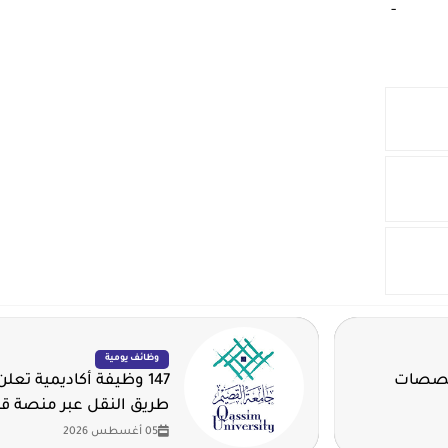
-‏
وظائف يومية
تخصصات
147 وظيفة أكاديمية تع
طريق النقل عبر منصة ق
05 أغسطس 2026