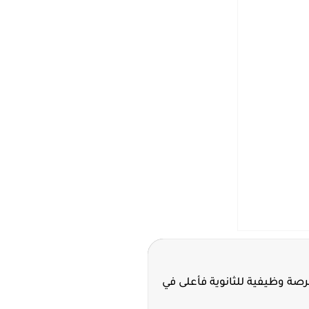
ة سدافكو تعلن 11 فرصة وظيفية للثانوية فأعلى في