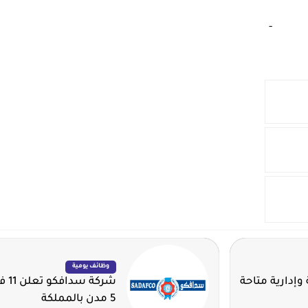
‏
-‏
وظائف يومية
وإدارية متاحة
شرك
5 مدن بالمملكة