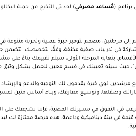
برنامج (
مُساعد مصرفي
) لحديثي التخرج من حملة البكال
 إلى مرحلتين، مصمم لتوفير خبرة عملية وتجربة متنوعة ف
لمشاركة في تدريبات صفية مكثفة، وفقًا لتخصصك، تتضمن 
أقسام. بنهاية المرحلة الأولى، سيتم تقييمك بناءً على مش
عملي”، حيث سيتم تعيينك في قسم معين للعمل بشكل وثيق م
 مرشدين ذوي خبرة يقدمون لك التوجيه والدعم والإرشاد ا
اراتك وصقلها، وتوسيع معارفك، وبناء أساس متين لمسي
ترغب في التفوق في مسيرتك المهنية، فإننا نشجعك على ال
يّمة في بيئة ديناميكية وداعمة. هذه فرصة ممتازة لك لب
ية.