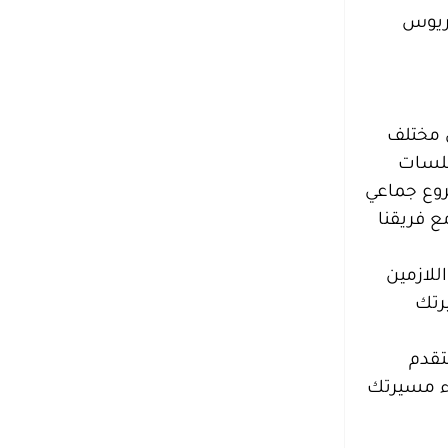
وريوس
ي مختلف
جلسات
روع جماعي
ع فريقنا
للازمين
رتك
تقدم
دء مسيرتك