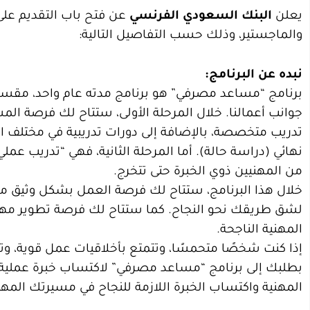
يعلن
البنك السعودي الفرنسي
عن فتح باب التقديم على 
والماجستير، وذلك حسب التفاصيل التالية:
نبده عن البرنامج:
‎برنامج “مساعد مصرفي” هو برنامج مدته عام واحد، مقسم
جوانب أعمالنا. خلال المرحلة الأولى، ستتاح لك فرصة ا
تدريب متخصصة، بالإضافة إلى دورات تدريبية في مختلف ال
نهائي (دراسة حالة). أما المرحلة الثانية، فهي “تدريب 
من المهنيين ذوي الخبرة حتى تتخرج.
‎خلال هذا البرنامج، ستتاح لك فرصة العمل بشكل وثيق مع
لشق طريقك نحو النجاح. كما ستتاح لك فرصة تطوير مه
المهنية الناجحة.
‎إذا كنت شخصًا متحمسًا، وتتمتع بأخلاقيات عمل قوية، و
بطلبك إلى برنامج “مساعد مصرفي” لاكتساب خبرة عملية ق
المهنية واكتساب الخبرة اللازمة للنجاح في مسيرتك المهن