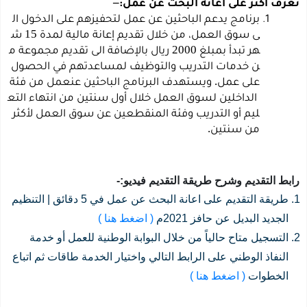
–
تعرّف
أكثر
على
اعانة
البحث
عن
عمل:
برنامج
يدعم
الباحثين
عن
عمل
لتحفيزهم
على
الدخول
ال
15
ى
سوق
العمل،
من
خلال
تقديم
إعانة
مالية
لمدة
ش
2000
هر
تبدأ
بمبلغ
ريال
بالإضافة
الى
تقديم
مجموعة
م
ن
خدمات
التدريب
والتوظيف
لمساعدتهم
في
الحصول
.
على
عمل
ويستهدف
البرنامج
الباحثين
عن
عمل
من
فئة
الداخلين
لسوق
العمل
خلال
أول
سنتين
من
انتهاء
التع
ليم
أو
التدريب
وفئة
المنقطعين
عن
سوق
العمل
لأكثر
.
من
سنتين
رابط التقديم وشرح طريقة التقديم فيديو:-
طريقة التقديم على اعانة البحث عن عمل في 5 دقائق | التنظيم
الجديد البديل عن حافز 2021م
( اضغط هنا )
التسجيل متاح حالياً من خلال البوابة الوطنية للعمل أو خدمة
النفاذ الوطني على الرابط التالي واختيار الخدمة طاقات ثم اتباع
الخطوات
( اضغط هنا )
‏