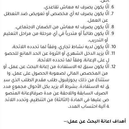
.
اص
.
ألَّا
يكون
يصرف
له
معاش
تقاعدي
ألَّا
يكون
يصرف
له
أي
مخصص
أو
تعويض
ضد
التعطل
.
عن
العمل
.
ألَّا
يكون
يصرف
له
معاش
من
الضمان
الاجتماعي
ألَّا
يكون
طالباً
أو
متدرباً
في
أي
مرحلة
من
مراحل
التعليم
.
أو
التدريب
.
ألَّا
يكون
لديه
نشاط
تجاري،
وفقاً
لما
تحدده
اللائحة
ألَّا
يزيد
الدخل
الشهري
أو
الثروة
عن
الحد
المانع
للحصو
.
ل
على
الإعانة،
وفقاً
لما
تحدده
اللائحة
ألَّا
يكون
سبق
له
الاستفادة
من
إعانة
البحث
عن
عمل،
أو
.
من
المخصص
المالي
لصعوبة
الحصول
على
عمل
وا
ستثناءً
من
ذلك
يجوز
قبول
طلب
مقدم
الطلب
الذي
سب
ق
له
الاستفادة،
بشرط
ألا
يزيد
بكل
الأحوال
مجموع
مدد
الصرف
السابقة
واللاحقة
عن
مدة
صرف
الإعانة
المنصو
ص
عليها
في
المادة
(الثالثة)
من
التنظيم،
وتحدد
اللائح
.
ة
آلية
احتساب
المدد
–
أهداف
اعانة
البحث
عن
عمل: