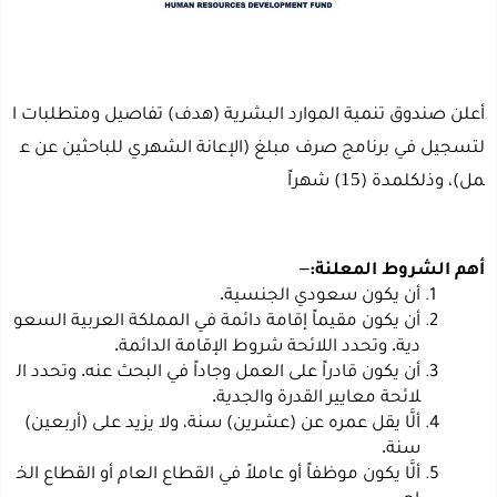
أعلن
صندوق
تنمية
الموارد
البشرية
(هدف)
تفاصيل
ومتطلبات
ا
لتسجيل
في
برنامج
صرف
مبلغ
(الإعانة
الشهري
للباحثين
عن
ع
15
مل)،
وذلك
لمدة
(
)
شهراً
–
أهم
الشروط
المعلنة:
.
أن
يكون
سعودي
الجنسية
أن
يكون
مقيماً
إقامة
دائمة
في
المملكة
العربية
السعو
.
.
دية
وتحدد
اللائحة
شروط
الإقامة
الدائمة
.
أن
يكون
قادراً
على
العمل
وجاداً
في
البحث
عنه
وتحدد
ال
.
لائحة
معايير
القدرة
والجدية
ألَّا
يقل
عمره
عن
(عشرين)
سنة،
ولا
يزيد
على
(أربعين)
.
سنة
ألَّا
يكون
موظفاً
أو
عاملاً
في
القطاع
العام
أو
القطاع
الخ