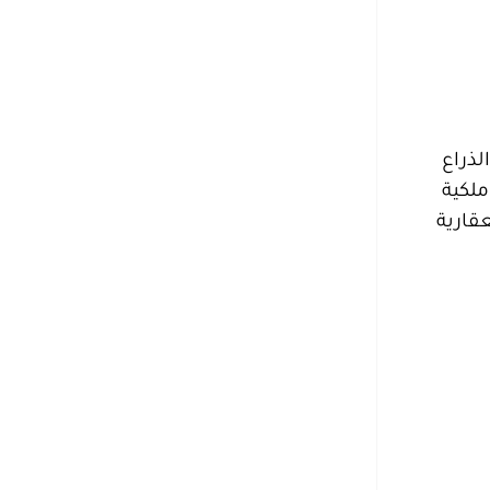
لكي رقم 7262 بتاريخ 1437/2/8م لتكون الذراع
ملكية
العقارية