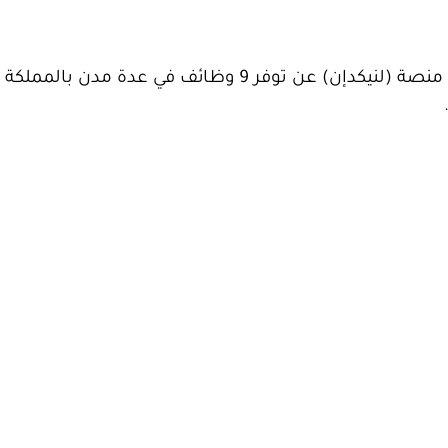
عبر حسابها الرسمي في منصة (لنيكدإن) عن توفر 9 وظائف في عدة مدن با