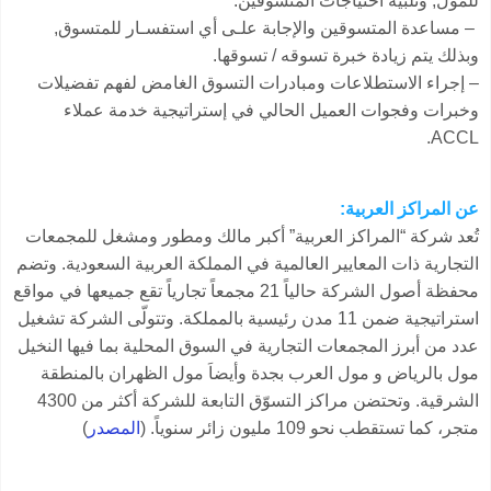
للمول, وتلبية احتياجات المتسوقين.
– مساعدة المتسوقين والإجابة علـى أي استفسـار للمتسوق,
وبذلك يتم زيادة خبرة تسوقه / تسوقها.
– إجراء الاستطلاعات ومبادرات التسوق الغامض لفهم تفضيلات
وخبرات وفجوات العميل الحالي في إستراتيجية خدمة عملاء
ACCL.
عن المراكز العربية:
تُعد شركة “المراكز العربية” أكبر مالك ومطور ومشغل للمجمعات
التجارية ذات المعايير العالمية في المملكة العربية السعودية. وتضم
محفظة أصول الشركة حالياً 21 مجمعاً تجارياً تقع جميعها في مواقع
استراتيجية ضمن 11 مدن رئيسية بالمملكة. وتتولّى الشركة تشغيل
عدد من أبرز المجمعات التجارية في السوق المحلية بما فيها النخيل
مول بالرياض و مول العرب بجدة وأيضاَ مول الظهران بالمنطقة
الشرقية. وتحتضن مراكز التسوّق التابعة للشركة أكثر من 4300
متجر، كما تستقطب نحو 109 مليون زائر سنوياً. (
المصدر
)