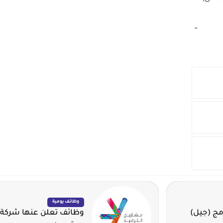
‏
-‏
وظائف يومية
مج (جيل)
وظائف تعلن عنها شركة 