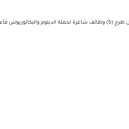
تعلن الشركة السعودية للصناعات الأساسية (سابك) عن طرح (5) وظائف شاغرة لحملة الدبلوم والبكال