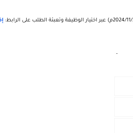
إ
‏
-‏