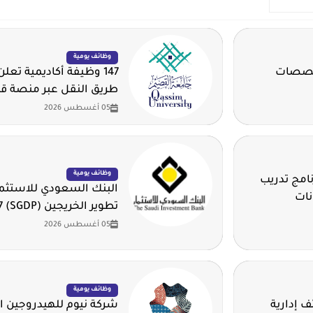
وظائف يومية
تخصصات
147 وظيفة أكاديمية تع
طريق النقل عبر منصة ق
05 أغسطس 2026
وظائف يومية
امج تدريب
البنك السعودي للاستثمار
نات
تطوير الخريجين (SGDP) 2026 - 2027م
05 أغسطس 2026
وظائف يومية
 إدارية