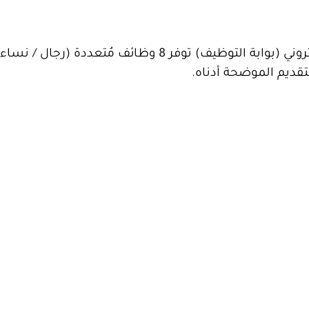
عبر موقعها الإلكتروني (بوابة التوظيف) توفر 8 وظائف مُتعددة (ر
تقديم الموضحة أدناه.