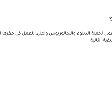
عودية (STC) عن توافر فرص عمل لحملة الدبلوم والبكالوريوس وأعلى، للعمل في مقره
ة التالية: