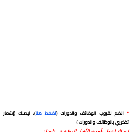
*
انضم لقروب الوظائف والدورات
(
اضغط هنا
)
، ليصلك
(إشعار
تذكيري بالوظائف والدورات )
ليصلك إشعار بأحدث الأخبار الوظيفية – تابعنا: