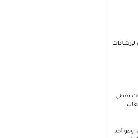
 لإرشادات
يات تغطي
يعات.
بنك المنشآت الصغيرة والمتوسطة هو بنك حكومي سعودي أنشئ بقرار مجلس الوزراء الصادر بتاريخ 16 فبراير 2021. وهو أحد