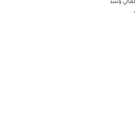
لمالي وسد
اً لتحقيق رؤية 2030م